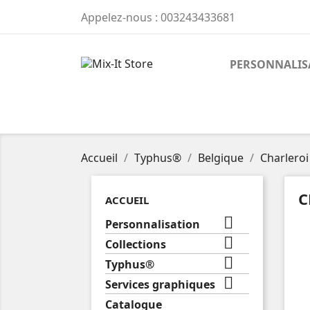
Appelez-nous :
003243433681
PERSONNALIS
Accueil
Typhus®
Belgique
Charleroi
C
ACCUEIL

Personnalisation

Collections

Typhus®

Services graphiques
Catalogue