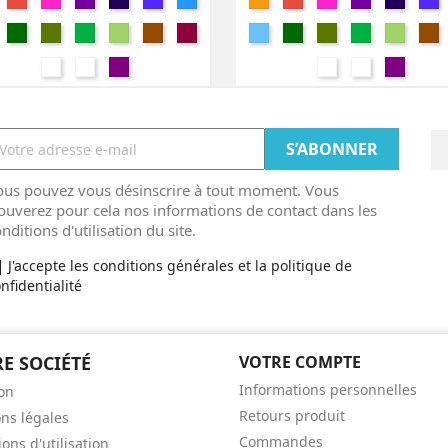
/
purple
Blue
/
purple
Bl
y
Bottle
Khaki
Kelly
Orchid
Chocolat
Burgundy
Sky
Bottle
Khaki
Kelly
Orchid
Ch
Fushia
Fushia
ichage 1-2 de 2 article(s)
ue
Green
Green
Green
Blue
Green
Green
Green
PINK
Jaune
Pourpre
PINK
Jaune
Pourpr
/
/
Lime
Lime
ous pouvez vous désinscrire à tout moment. Vous
ouverez pour cela nos informations de contact dans les
nditions d'utilisation du site.
J'accepte les conditions générales et la politique de
nfidentialité
E SOCIÉTÉ
VOTRE COMPTE
Informations personnelles
son
Retours produit
ns légales
Commandes
ons d'utilisation