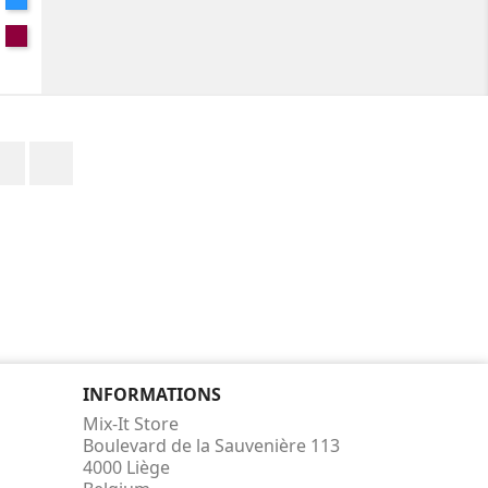
ue
ocolat
Burgundy
e
Facebook
Instagram
INFORMATIONS
Mix-It Store
Boulevard de la Sauvenière 113
4000 Liège