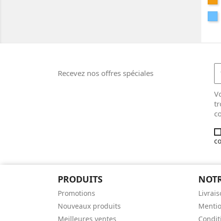
Sk
Aff
Bl
Recevez nos offres spéciales
V
tr
co
co
PRODUITS
NOTR
Promotions
Livrai
Nouveaux produits
Mentio
Meilleures ventes
Conditi