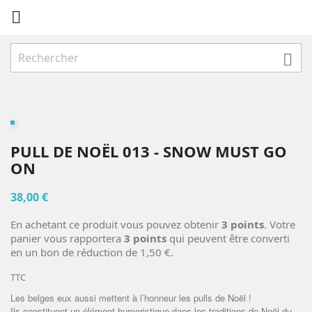


PULL DE NOËL 013 - SNOW MUST GO
ON
38,00 €
En achetant ce produit vous pouvez obtenir
3
points
. Votre
panier vous rapportera
3
points
qui peuvent être converti
en un bon de réduction de
1,50 €
.
TTC
Les belges eux aussi mettent à l’honneur les pulls de Noël !
Ils constituent un élément humoristique dans les traditions de Noël du