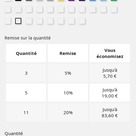
Grey
grey
purple
Blue
Green
Cloudy
Dark
Deep
Forest
French
Green
Lemon
Light
Light
Light
Rouge
Blue
Khaki
Blue
Green
Navy
Marble
Yellow
Orange
Royal
Sand
Sage
Terracotta
True
Wine
Wine
Grey
Ice
Snow
Heather
Heather
Heather
Blue
Red
Indigo
Heather
Heather
Mint
Grey
Remise sur la quantité
Vous
Quantité
Remise
économisez
Jusqu'à
3
5%
5,70 €
Jusqu'à
5
10%
19,00 €
Jusqu'à
11
20%
83,60 €
Quantité